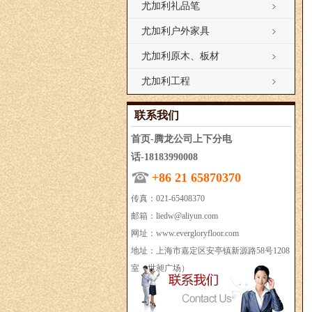
尤加利礼品笔
尤加利户外家具
尤加利原木、板材
尤加利工程
联系我们
首页-腾龙公司上下分电
话-18183990008
+86 21 65870370
传真：021-65408370
邮箱：
liedw@aliyun.com
网址：
www.evergloryfloor.com
地址：上海市嘉定区安亭镇新源路58号1208
室（世昶广场）